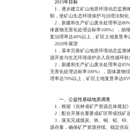
2015
年目标
1
．逐步建立矿山地质环境动态监测
制，使矿山生态环境保护与治理法制化
2
．新建和生产矿山废水处理率达
80
体废物无害化处理达标率
100%
），崩
复治理率达
40%
以上，矿区土地复垦率
2020
年展望
1
．基本完善矿山地质环境动态监测
源开发与生态环境保护步入良性循环轨
2
．新建和生产矿山废水处理率达
85
无害化处理达标率
100%
），固体废物
理率达
70%
以上，矿区土地复垦率达
85
一、公益性基础地质调查
1
．根据《吉林省矿产资源总体规划
2
．配合开展在重要成矿区带或找矿
3
．落实完成煤炭、铁、铜、铅、锌
源存量，确保矿产资源持续、稳定供应