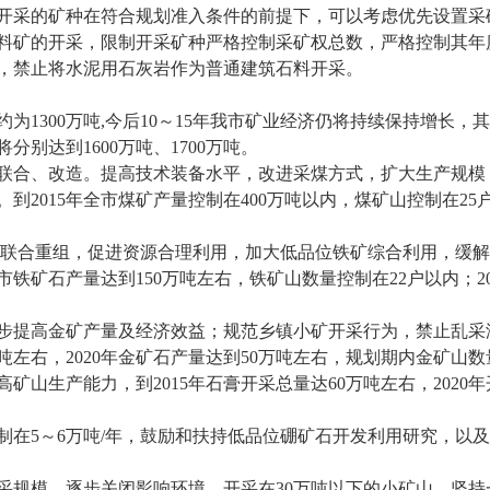
开采的矿种在符合规划准入条件的前提下，可以考虑优先设置采
料矿的开采，限制开采矿种严格控制采矿权总数，严格控制其年
，禁止将水泥用石灰岩作为普通建筑石料开采。
约为
1300
万吨
,
今后
10
～
15
年我市矿业经济仍将持续保持增长，其
将分别达到
1600
万吨、
1700
万吨。
联合、改造。提高技术装备水平，改进采煤方式，扩大生产规模
。到
2015
年全市煤矿产量控制在
400
万吨以内，煤矿山控制在
25
联合重组，促进资源合理利用，加大低品位铁矿综合利用，缓解
市铁矿石产量达到
150
万吨左右，铁矿山数量控制在
22
户以内；
2
步提高金矿产量及经济效益；规范乡镇小矿开采行为，禁止乱采
吨左右，
2020
年金矿石产量达到
50
万吨左右，规划期内金矿山数
高矿山生产能力，到
2015
年石膏开采总量达
60
万吨左右，
2020
年
制在
5
～
6
万吨
/
年，鼓励和扶持低品位硼矿石开发利用研究，以及
采规模，逐步关闭影响环境、开采在
30
万吨以下的小矿山，坚持