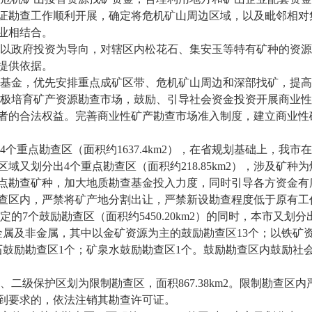
证勘查工作顺利开展，确定将危机矿山周边区域，以及毗邻相对
业相结合。
 以政府投资为导向，对辖区内松花石、集安玉等特有矿种的资
提供依据。
查基金，优先安排重点成矿区带、危机矿山周边和深部找矿，提
积极培育矿产资源勘查市场，鼓励、引导社会资金投资开展商业
者的合法权益。完善商业性矿产勘查市场准入制度，建立商业性
4
个重点勘查区（面积约
1637.4km2
），在省规划基础上，我市在
区域又划分出
4
个重点勘查区（面积约
218.85km2
），涉及矿种为
点勘查矿种，加大地质勘查基金投入力度，同时引导各方资金有
查区内，严禁将矿产地分割出让，严禁新设勘查程度低于原有工
确定的
7
个鼓励勘查区（面积约
5450.20km2
）的同时，本市又划分
金属及非金属，其中以金矿资源为主的鼓励勘查区
13
个；以铁矿
石鼓励勘查区
1
个；矿泉水鼓励勘查区
1
个。鼓励勘查区内鼓励社
区、二级保护区划为限制勘查区，面积
867.38km2
。限制勘查区内
到要求的，依法注销其勘查许可证。