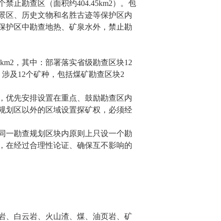
个禁止勘查区（面积约
404.45km2
）。包
景区、历史文物和名胜古迹等保护区内
保护区中勘查地热、矿泉水外，禁止勘
5km2
，其中：部署落实省级勘查区块
12
。涉及
12
个矿种，包括煤矿勘查区块
2
，优先安排设置在重点、鼓励勘查区内
规划区以外的区域设置探矿权，必须经
同一勘查规划区块内原则上只设一个勘
，在经过合理性论证、确保互不影响的
岩、白云岩、火山渣、煤、油页岩、矿