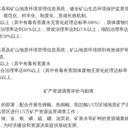
体系和矿山地质环境管理信息系统，健全矿山生态环境保护监督
、规范化、科学化、制度化，形成长效机制。
%
以上（其中有毒有害废水无害化处理达标率
100%
），固体废物
塌治理率达到
20
％以上，滑坡治理率达到
25
％以上，塌陷治理率
达
50%
以上。
体系及矿山地质环境管理信息系统，矿山地质环境得到有效保护
道。
%
以上（其中有毒有害废水
综合治理率达
80%
以上（其中有毒有害固体废物无害化处理达标率
%
以上。
矿产资源调查评价与勘查
》的部署，配合开展先锋幅、热闹幅、阳岔幅
1/5
万区域地质矿产
远景区进行
1/5
万矿产资源远景调查工作；
、镍、金、银、磷、硫、硼、油页岩、矿泉水等矿种的资源储量
，为经济建设和资源决策提供基础支撑。