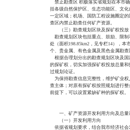
禁止勘查区 积极落实省规划在本市
括各级自然保护区、生态功能区、文化
一定区域；机场、国防工程设施圈定的
查区内禁止勘查任何矿产资源。
（三）勘查规划区块及探矿权投放
勘查规划区块包括重点、鼓励、限制
处（面积
198.85km2
，见专栏
14
），本
个、贵金属、有色金属及黑色金属勘查
根据合理划分出的勘查规划区块及国
的探矿权，切实加强探矿权投放总量和
过规划论证。
为保持勘查信息完整性，维护矿业权
查主体；对原有探矿权按照规划进行整
前提下，可以设置紧缺矿种的探矿权。
一、矿产资源开发利用方向及总量
（一）开发利用方向
依据省规划要求，结合我市经济社会