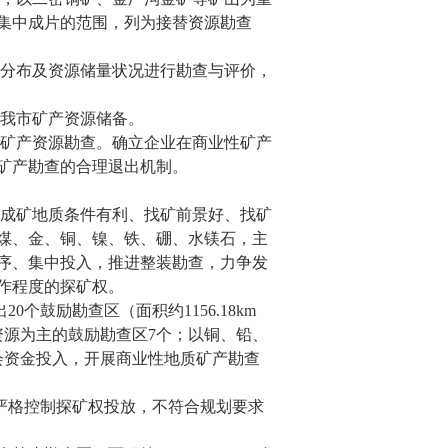
集中成片的范围，列为接替资源勘查
源分布及资源储量状况进行勘查与评价，
高我市矿产资源储备。
性矿产资源勘查。确立企业在商业性矿产
矿产勘查的合理退出机制。
成矿地质条件有利、找矿前景好、找矿
煤、金、铜、镍、铁、硼、水镁石，主
序、集中投入，推进整装勘查，力争发
作程度的探矿权。
出
20
个鼓励勘查区（面积约
1156.18km
资源为主的鼓励勘查区
7
个；以铜、铅、
会资金投入，开展商业性地质矿产勘查
严格控制探矿权投放，不符合规划要求