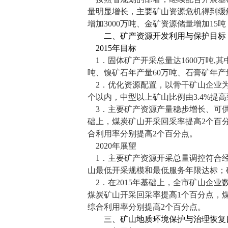
量明显增长，主要矿山资源危机得到缓
增加
3000
万吨、金矿资源储量增加
15
吨
二、矿产资源开发利用与保护目标
2015
年目标
1
．固体矿产开采总量达
1600
万吨
,
其
吨、镍矿石年产量
60
万吨、石膏矿年产
2
．优化资源配置，以骨干矿山企业
个以内，中型以上矿山比例由
3.4%
提高
3
．主要矿产资源产量稳步增长、可供
础上，煤炭矿山开采回采率提高
2
个百
合利用率分别提高
2
个百分点。
2020
年展望
1
．主要矿产资源开采总量调控符合
山最低开采规模和最低服务年限达标；
2
．在
2015
年基础上，全市矿山企业
煤炭矿山开采回采率提高
1
个百分点，
综合利用率分别提高
2
个百分点。
三、矿山地质环境保护与治理恢复