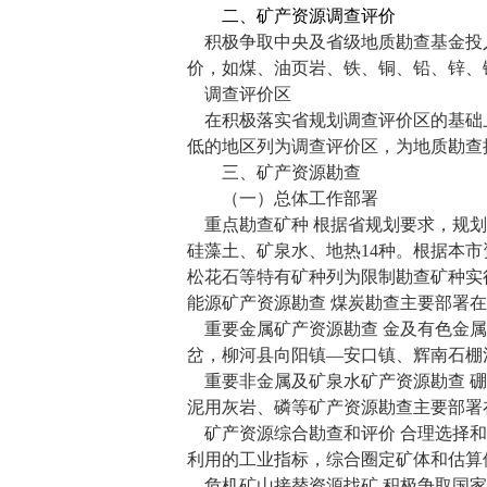
二、矿产资源调查评价
积极争取中央及省级地质勘查基金投
价，如煤、油页岩、铁、铜、铅、锌、
调查评价区
在积极落实省规划调查评价区的基础
低的地区列为调查评价区，为地质勘查
三、矿产资源勘查
（一）总体工作部署
重点勘查矿种 根据省规划要求，规
硅藻土、矿泉水、地热
14
种。根据本市
松花石等特有矿种列为限制勘查矿种实
能源矿产资源勘查 煤炭勘查主要部署
重要金属矿产资源勘查 金及有色金
岔，柳河县向阳镇—安口镇、辉南石棚
重要非金属及矿泉水矿产资源勘查 
泥用灰岩、磷等矿产资源勘查主要部署
矿产资源综合勘查和评价 合理选择
利用的工业指标，综合圈定矿体和估算
危机矿山接替资源找矿 积极争取国