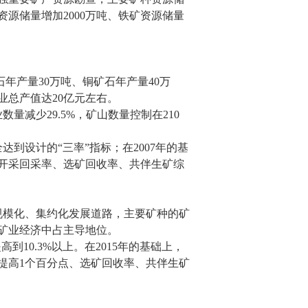
资源储量增加
2000
万吨、铁矿资源储量
石年产量
30
万吨、铜矿石年产量
40
万
业总产值达
20
亿元左右。
业数量减少
29.5%
，矿山数量控制在
210
达到设计的“三率”指标；在
2007
年的基
开采回采率、选矿回收率、共伴生矿综
规模化、集约化发展道路，主要矿种的矿
矿业经济中占主导地位。
提高到
10.3%
以上。在
2015
年的基础上，
提高
1
个百分点、选矿回收率、共伴生矿