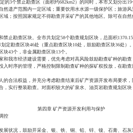
确定的
3
个禁止勘查区（面积约
682km2
）的同时，本市又划分出
19
自然遗产范围内一定区域；重要饮用水水源一级保护区；旅游风
区域；按照国家规定不得勘查开采矿产的其他地区。除可在自然
和禁止勘查区块。全市共划定
58
个勘查规划区块，总面积
1370.1
市划定勘查区块
46
处（重点勘查区块
10
处，鼓励勘查区块
36
处）
区块
43
个，非金属勘查区块
13
个。
家和我市经济建设需要，优先考虑对高风险鼓励勘查矿种的勘查
投入时序的管理，严格控制限制勘查矿种的探矿权投放，在勘查
人的合法权益，并充分考虑勘查结束后矿产资源开发布局要求，
合，实行整装勘查。对面积较大的矿泉水、油页岩勘查规划区块
第四章 矿产资源开发利用与保护
调控
发展状况，鼓励开采金、银、铁、铜、铅、锌、镍、石膏、石灰