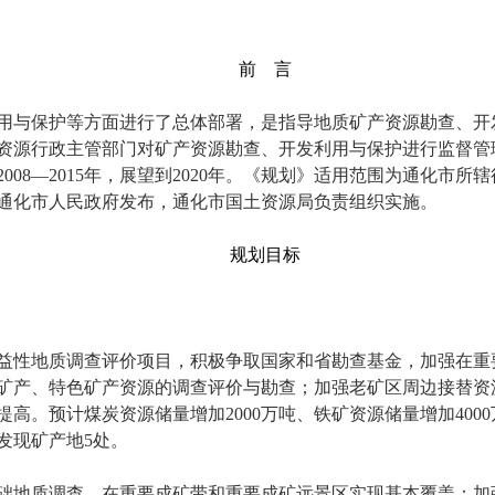
前
言
用与保护等方面进行了总体部署，是指导地质矿产资源勘查、开
资源行政主管部门对矿产资源勘查、开发利用与保护进行监督管
2008
—
2015
年，展望到
2020
年。《规划》适用范围为通化市所辖
通化市人民政府发布，通化市国土资源局负责组织实施。
规划目标
益性地质调查评价项目，积极争取国家和省勘查基金，加强在重
矿产、特色矿产资源的调查评价与勘查；加强老矿区周边接替资
提高。预计煤炭资源储量增加
2000
万吨、铁矿资源储量增加
4000
发现矿产地
5
处。
础地质调查，在重要成矿带和重要成矿远景区实现基本覆盖；加