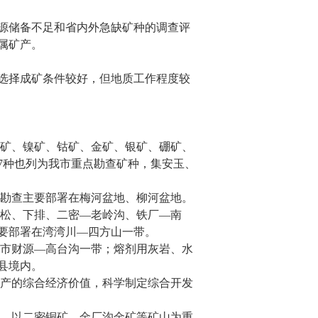
源储备不足和省内外急缺矿种的调查评
属矿产。
选择成矿条件较好，但地质工作程度较
锌矿、镍矿、钴矿、金矿、银矿、硼矿、
7
种也列为我市重点勘查矿种，集安玉、
岩勘查主要部署在梅河盆地、柳河盆地。
柏松、下排、二密—老岭沟、铁厂—南
要部署在湾湾川—四方山一带。
安市财源—高台沟一带；熔剂用灰岩、水
县境内。
矿产的综合经济价值，科学制定综合开发
金，以二密铜矿、金厂沟金矿等矿山为重