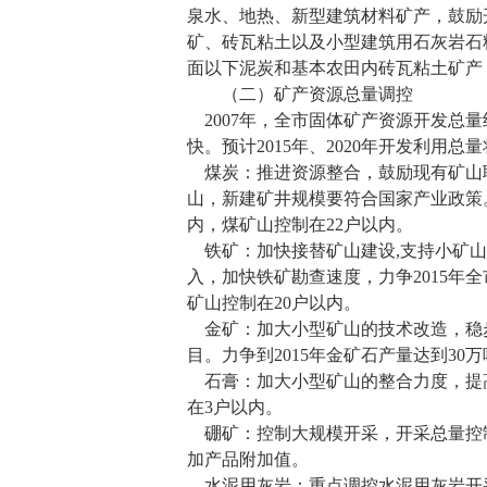
泉水、地热、新型建筑材料矿产，鼓励
矿、砖瓦粘土以及小型建筑用石灰岩石
面以下泥炭和基本农田内砖瓦粘土矿产
（二）矿产资源总量调控
2007
年，全市固体矿产资源开发总量
快。预计
2015
年、
2020
年开发利用总量
煤炭：推进资源整合，鼓励现有矿山
山，新建矿井规模要符合国家产业政策
内，煤矿山控制在
22
户以内。
铁矿：加快接替矿山建设
,
支持小矿山
入，加快铁矿勘查速度，力争
2015
年全
矿山控制在
20
户以内。
金矿：加大小型矿山的技术改造，稳
目。力争到
2015
年金矿石产量达到
30
万
石膏：加大小型矿山的整合力度，提
在
3
户以内。
硼矿：控制大规模开采，开采总量控
加产品附加值。
水泥用灰岩：重点调控水泥用灰岩开