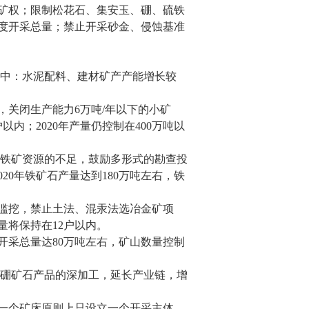
矿权；限制松花石、集安玉、硼、硫铁
度开采总量；禁止开采砂金、侵蚀基准
中：水泥配料、建材矿产产能增长较
，关闭生产能力
6
万吨
/
年以下的小矿
户以内；
2020
年产量仍控制在
400
万吨以
铁矿资源的不足，鼓励多形式的勘查投
020
年铁矿石产量达到
180
万吨左右，铁
滥挖，禁止土法、混汞法选冶金矿项
量将保持在
12
户以内。
开采总量达
80
万吨左右，矿山数量控制
硼矿石产品的深加工，延长产业链，增
一个矿床原则上只设立一个开采主体，