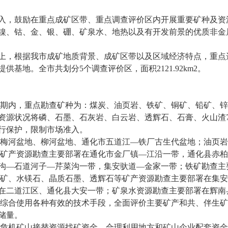
入，鼓励在重点成矿区带、重点调查评价区内开展重要矿种及资
镍、钴、金、银、硼、矿泉水、地热以及有开发前景的优质非金
上，根据我市成矿地质背景、成矿区带以及区域经济特点，重点
提供基地。全市共划分
5
个调查评价区，面积
2121.92km2
。
划期内，重点勘查矿种为：煤炭、油页岩、铁矿、铜矿、铅矿、
资源状况将磷、石墨、石灰岩、白云岩、透辉石、石膏、火山渣
行保护，限制市场准入。
在梅河盆地、柳河盆地、通化市五道江—铁厂古生代盆地；油页
属矿产资源勘查主要部署在通化市金厂镇—江沿一带，通化县赤
沟—石道河子—芹菜沟一带，集安驮道—金家一带；铁矿勘查主
硼矿、水镁石、晶质石墨、透辉石等矿产资源勘查主要部署在集
在二道江区、通化县大安一带；矿泉水资源勘查主要部署在辉南
和综合使用各种有效的技术手段，全面评价主要矿产和共、伴生
储量。
家危机矿山接替资源找矿资金，合理利用地方和矿山企业配套资