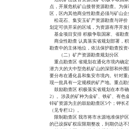
点，开展危机矿山接替资源勘查。为保
区，区内其他商业性勘查必须与矿山企
松花石、集安玉矿产资源勘查与评价
划定可供开采的区域，为资源有序开发
基金项目安排 积极争取国家、省勘
商业性勘查 认真落实省规划部署，
勘查中的主体地位，依法保护勘查投资
（二）矿产资源勘查规划分区
重点勘查区 省规划在通化市境内确定
潜力大的大中型危机矿山的深部和外围
要分布在通化县和集安市境内。针对重
现一批具有一定规模的矿产地。重点勘
鼓励勘查区 积极落实省规划在本市
2
）。涉及的矿种为金矿、铁矿、有色
锌矿资源为主的鼓励勘查区
5
个；钾长
（见专栏
12
）。
限制勘查区 我市将市水源地准保护
的已设探矿权应限期整改，到期仍达不