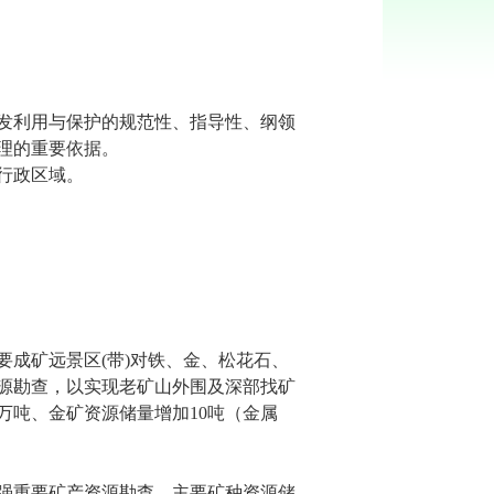
发利用与保护的规范性、指导性、纲领
理的重要依据。
行政区域。
要成矿远景区
(
带
)
对铁、金、松花石、
源勘查，以实现老矿山外围及深部找矿
万吨、金矿资源储量增加
10
吨（金属
强重要矿产资源勘查，主要矿种资源储