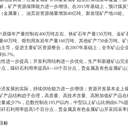
解，矿产资源保障能力进一步增强。在
2015
年基础上，预计煤炭
（金属量）、油页岩资源储量增加
40
亿吨、新发现矿产地
10
处。
中原煤年产量控制在
400
万吨左右、铁矿石年产量
150
万吨、金矿
量
60
万吨、熔剂用灰岩年产量
160
万吨、其他矿产
750
余万吨。矿
为主导，促进主要矿区资源整合，在
2007
年基础上，全市矿山企
到
6.7%
。
性进一步提高；开发利用结构进一步优化，生产和新建矿山完全
分点，煤矸石利用率提高
8
—
10
个百分点，贵金属及有色金属矿山
经济发展的实际，持续供给能力进一步增强；资源开发基本走上
矿产品结构趋于合理，高质量、高技术含量、高附加值矿产品在
数量减少
7%
，总数控制在
195
户以内，中型以上矿山比例由
6.7%
煤矸石利用率提高
5
个百分点，贵金属及有色金属矿山开采回采率
目标