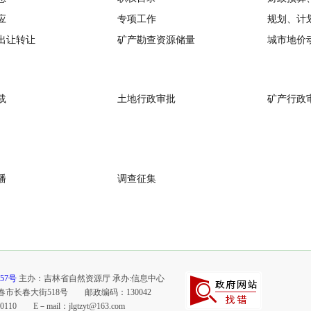
应
专项工作
规划、计
出让转让
矿产勘查资源储量
城市地价
载
土地行政审批
矿产行政
播
调查征集
457号
主办：吉林省自然资源厅 承办:信息中心
春市长春大街518号 邮政编码：130042
550110 E－mail：
jlgtzyt@163.com