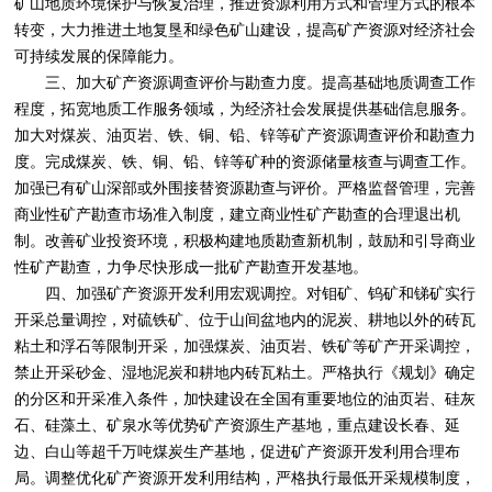
矿山地质环境保护与恢复治理，推进资源利用方式和管理方式的根本
转变，大力推进土地复垦和绿色矿山建设，提高矿产资源对经济社会
可持续发展的保障能力。
三、加大矿产资源调查评价与勘查力度。提高基础地质调查工作
程度，拓宽地质工作服务领域，为经济社会发展提供基础信息服务。
加大对煤炭、油页岩、铁、铜、铅、锌等矿产资源调查评价和勘查力
度。完成煤炭、铁、铜、铅、锌等矿种的资源储量核查与调查工作。
加强已有矿山深部或外围接替资源勘查与评价。严格监督管理，完善
商业性矿产勘查市场准入制度，建立商业性矿产勘查的合理退出机
制。改善矿业投资环境，积极构建地质勘查新机制，鼓励和引导商业
性矿产勘查，力争尽快形成一批矿产勘查开发基地。
四、加强矿产资源开发利用宏观调控。对钼矿、钨矿和锑矿实行
开采总量调控，对硫铁矿、位于山间盆地内的泥炭、耕地以外的砖瓦
粘土和浮石等限制开采，加强煤炭、油页岩、铁矿等矿产开采调控，
禁止开采砂金、湿地泥炭和耕地内砖瓦粘土。严格执行《规划》确定
的分区和开采准入条件，加快建设在全国有重要地位的油页岩、硅灰
石、硅藻土、矿泉水等优势矿产资源生产基地，重点建设长春、延
边、白山等超千万吨煤炭生产基地，促进矿产资源开发利用合理布
局。调整优化矿产资源开发利用结构，严格执行最低开采规模制度，