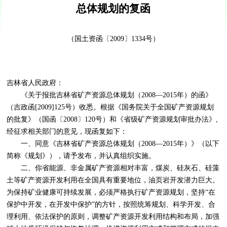
总体规划的复函
（国土资函〔
2009
〕
1334
号）
吉林省人民政府：
《关于报批吉林省矿产资源总体规划（
2008
—
2015
年）的函》
（吉政函
[2009]125
号）收悉。根据《国务院关于全国矿产资源规划
的批复》（国函〔
2008
〕
120
号）和《省级矿产资源规划审批办法》
,
经征求相关部门的意见，现函复如下：
一、同意《吉林省矿产资源总体规划（
2008
—
2015
年）》（以下
简称《规划》），请予发布，并认真组织实施。
二、你省能源、非金属矿产资源相对丰富，煤炭、硅灰石、硅藻
土等矿产资源开发利用在全国具有重要地位，油页岩开发潜力巨大。
为保持矿业健康可持续发展，必须严格执行矿产资源规划，坚持“在
保护中开发，在开发中保护”的方针，按照统筹规划、科学开发、合
理利用、依法保护的原则，调整矿产资源开发利用结构和布局，加强