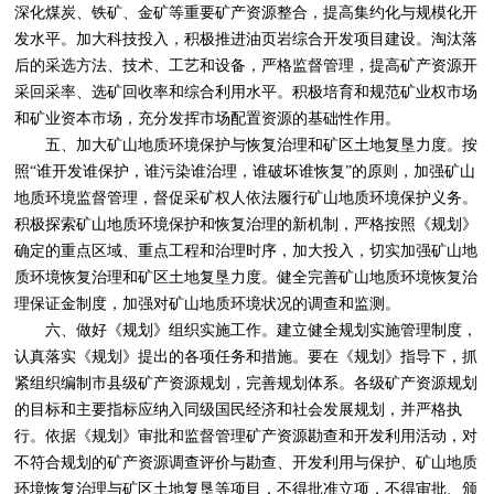
深化煤炭、铁矿、金矿等重要矿产资源整合，提高集约化与规模化开
发水平。加大科技投入，积极推进油页岩综合开发项目建设。淘汰落
后的采选方法、技术、工艺和设备，严格监督管理，提高矿产资源开
采回采率、选矿回收率和综合利用水平。积极培育和规范矿业权市场
和矿业资本市场，充分发挥市场配置资源的基础性作用。
五、加大矿山地质环境保护与恢复治理和矿区土地复垦力度。按
照“谁开发谁保护，谁污染谁治理，谁破坏谁恢复”的原则，加强矿山
地质环境监督管理，督促采矿权人依法履行矿山地质环境保护义务。
积极探索矿山地质环境保护和恢复治理的新机制，严格按照《规划》
确定的重点区域、重点工程和治理时序，加大投入，切实加强矿山地
质环境恢复治理和矿区土地复垦力度。健全完善矿山地质环境恢复治
理保证金制度，加强对矿山地质环境状况的调查和监测。
六、做好《规划》组织实施工作。建立健全规划实施管理制度，
认真落实《规划》提出的各项任务和措施。要在《规划》指导下，抓
紧组织编制市县级矿产资源规划，完善规划体系。各级矿产资源规划
的目标和主要指标应纳入同级国民经济和社会发展规划，并严格执
行。依据《规划》审批和监督管理矿产资源勘查和开发利用活动，对
不符合规划的矿产资源调查评价与勘查、开发利用与保护、矿山地质
环境恢复治理与矿区土地复垦等项目，不得批准立项，不得审批、颁