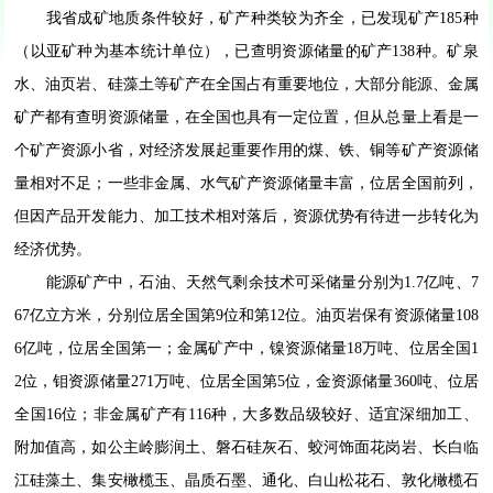
我省成矿地质条件较好，矿产种类较为齐全，已发现矿产185种
（以亚矿种为基本统计单位），已查明资源储量的矿产138种。矿泉
水、油页岩、硅藻土等矿产在全国占有重要地位，大部分能源、金属
矿产都有查明资源储量，在全国也具有一定位置，但从总量上看是一
个矿产资源小省，对经济发展起重要作用的煤、铁、铜等矿产资源储
量相对不足；一些非金属、水气矿产资源储量丰富，位居全国前列，
但因产品开发能力、加工技术相对落后，资源优势有待进一步转化为
经济优势。
能源矿产中，石油、天然气剩余技术可采储量分别为1.7亿吨、7
67亿立方米，分别位居全国第9位和第12位。油页岩保有资源储量108
6亿吨，位居全国第一；金属矿产中，镍资源储量18万吨、位居全国1
2位，钼资源储量271万吨、位居全国第5位，金资源储量360吨、位居
全国16位；非金属矿产有116种，大多数品级较好、适宜深细加工、
附加值高，如公主岭膨润土、磐石硅灰石、蛟河饰面花岗岩、长白临
江硅藻土、集安橄榄玉、晶质石墨、通化、白山松花石、敦化橄榄石